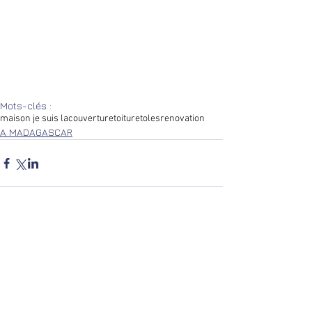
Mots-clés :
maison je suis la
couverture
toiture
toles
renovation
A MADAGASCAR
Commentaires
Rédigez un commentaire...