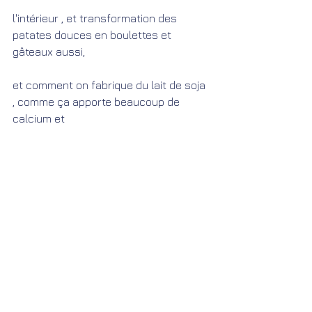
l'intérieur , et transformation des 
patates douces en boulettes et 
gâteaux aussi,
et comment on fabrique du lait de soja 
, comme ça apporte beaucoup de 
calcium et 
mois cher que le lait de vache,
A MADAGASCAR
Commentaires