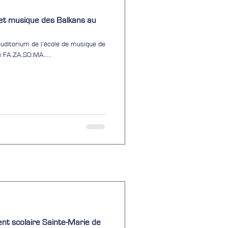
 et musique des Balkans au
e FA.ZA.SO.MA.....
ent scolaire Sainte-Marie de