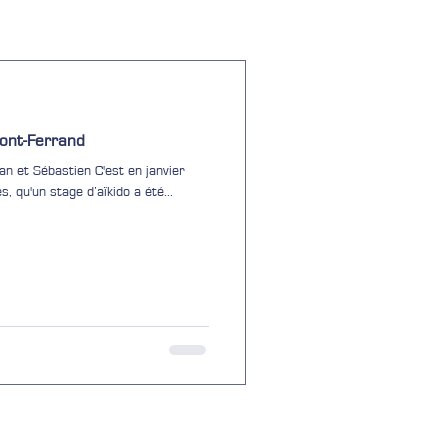
mont-Ferrand
n et Sébastien C'est en janvier
qu'un stage d’aïkido a été...