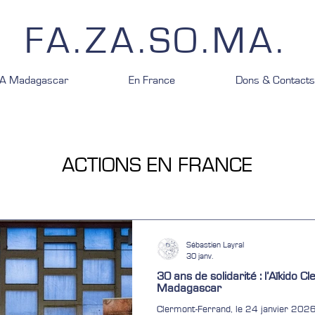
Connexion Webmaster
FA.ZA.SO.MA.
A Madagascar
En France
Dons & Contacts
ACTIONS EN FRANCE
Sébastien Layral
30 janv.
30 ans de solidarité : l’Aïkido 
Madagascar
Clermont-Ferrand, le 24 janvier 2026 – Le dojo de l’ Aïkido Clermonto