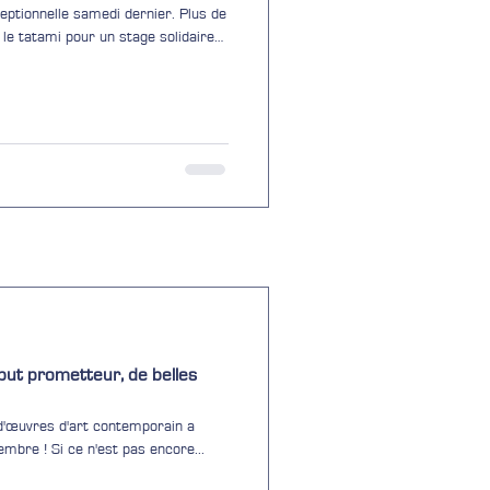
ceptionnelle samedi dernier. Plus de
rontières de l'Auvergne. Un
 journée spéciale, trois experts
eur enseignement : Hervé Messina
Christian Pogorely ,
but prometteur, de belles
 d'œuvres d'art contemporain a
mbre ! Si ce n'est pas encore...