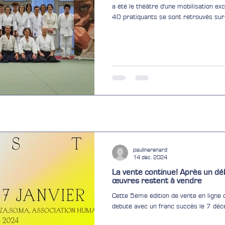
a été le théâtre d'une mobilisation ex
40 pratiquants se sont retrouvés sur le tatami pour un stage solidaire
dont l'impact dépasse largement les f
encadrement de haut niveau Pour cette
de renom ont généreusement offert l
, 6ème Dan William Hovan , 5ème Dan 
paulinerenard
14 déc. 2024
La vente continue! Après un dé
œuvres restent à vendre
Cette 5ème édition de vente en ligne
debuté avec un franc succès le 7 déce