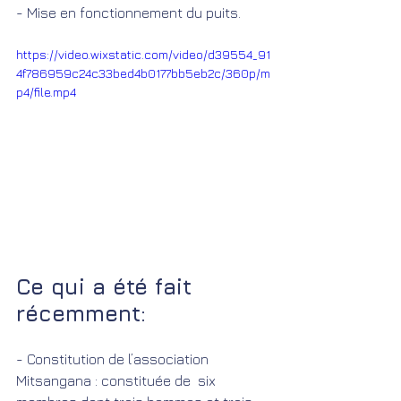
- Mise en fonctionnement du puits.
https://video.wixstatic.com/video/d39554_91
4f786959c24c33bed4b0177bb5eb2c/360p/m
p4/file.mp4
Ce qui a été fait 
récemment:
- Constitution de l’association 
Mitsangana : constituée de  six 