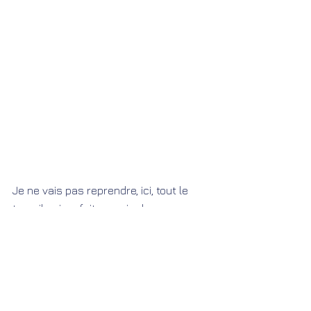
Je ne vais pas reprendre, ici, tout le 
travail qui se fait au sein de 
FAZASOMA, 
juste tenter de contribuer, à ma 
manière.
Tellement de causes à aider, que cela 
peut donner le tournis !